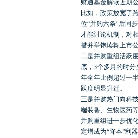
财通基金解读近期
比如，政策放宽了
位“并购六条”后同
才能讨论机制，对
措并举饱读舞上市
二是并购重组活跃度捏
底，3个多月的时分
年全年比例超过一半
跃度明显升迁。
三是并购热门向科
端装备、生物医药
并购重组进一步优
定增成为“降本”利器