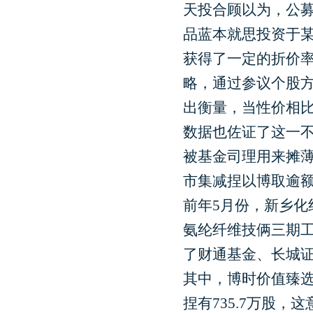
天投合顾以为，公
品蓝本就思投资于
获得了一定的折价
略，通过参议个股
出衡量，当性价相
数据也佐证了这一
被基金司理用来摊
市集减捏以博取逾
前年5月份，新乡化
氨纶纤维技俩三期
了财通基金、长城证
其中，博时价值臻选
捏有735.7万股