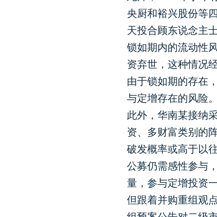
央厨和裕兴股份等四
天投合顾东说念主
锁如期内的流动性
资弃世，这种情况
由于锁如期的存在
与定增存在的风险
此外，华南某接纳
资、多财富类别的
破发概率或高于以往
公募仍需感性参与
量，参与定增投资一
但跟着并购重组观