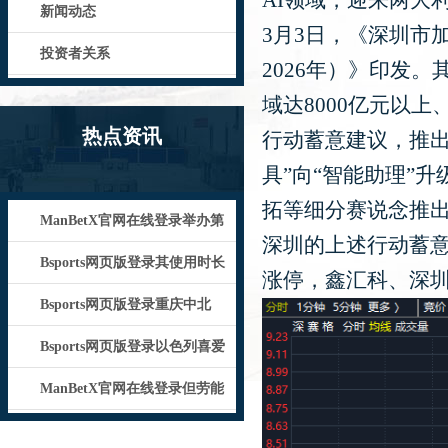
AI领域，迎来两大
新闻动态
3月3日，《深圳市
投资者关系
2026年）》印发
域达8000亿元以上
热点资讯
行动蓄意建议，推出
具”向“智能助理”
拓等细分赛说念推
ManBetX官网在线登录举办第
深圳的上述行动蓄
一场记者管待会-Bsport
Bsports网页版登录其使用时长
涨停，鑫汇科、深
和强度皆保捏高位-Bspo
Bsports网页版登录重庆中北
部、湖南西北部等地局地可达4
Bsports网页版登录以色列喜爱
记者、医务东说念主员和统统
ManBetX官网在线登录但劳能
源商场与经济增长已出现显赫放