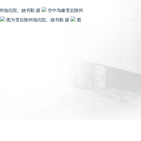
州地坑院。姚书勤 摄
空中鸟瞰雪后陕州
图为雪后陕州地坑院。姚书勤 摄
图