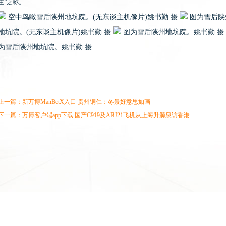
主”之称。
空中鸟瞰雪后陕州地坑院。(无东谈主机像片)姚书勤 摄
图为雪后陕
地坑院。(无东谈主机像片)姚书勤 摄
图为雪后陕州地坑院。姚书勤 摄
为雪后陕州地坑院。姚书勤 摄
上一篇：
新万博ManBetX入口 贵州铜仁：冬景好意思如画
下一篇：
万博客户端app下载 国产C919及ARJ21飞机从上海升源泉访香港