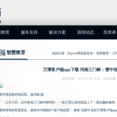
慧教育
服务支持
解决方案
新闻动态
投资者
智慧教育
你的位置：
Bsports网页版登录
>
智慧教育
> 
万博客户端app下载 河南三门峡：雪中
发布日期：2023-12-28 16:01 点击次数
图为雪后陕州地坑院。姚书勤 摄
12月12日，在河南省三门峡市陕州区，一场大雪让地坑院披上了一层白嫩的银装
腐而神奇的民居景色，被称为中国朔方“地下四合院”，素有“见树不见村万博客户端a