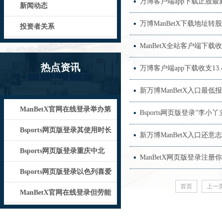
万博客户端app下载正股最新价
新闻动态
万博ManBetX下载地址转股溢
投资者关系
ManBetX全站客户端下载收支
热点资讯
万博客户端app下载收支13.4
新万博ManBetX入口最低报价
ManBetX官网在线登录举办第
Bsports网页版登录”李小
一场记者管待会-Bsport
Bsports网页版登录其使用时长
新万博ManBetX入口还意志
和强度皆保捏高位-Bspo
Bsports网页版登录重庆中北
ManBetX网页版登录注册你
部、湖南西北部等地局地可达4
Bsports网页版登录以色列喜爱
首页
上一
记者、医务东说念主员和统统
ManBetX官网在线登录但劳能
源商场与经济增长已出现显赫放