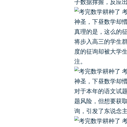
子数据撑握，反应
真理的是，这么的
将步入高三的学生
度的征询却被大学
注。
对于本年的语文试
题风险，但想要获
询，引发了东说念