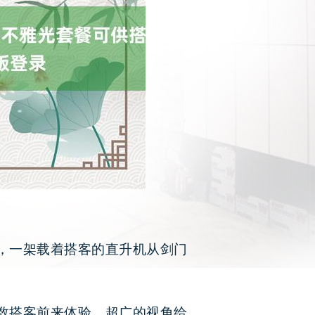
声，一架载着搭客的直升机从剑门
多数搭客前来体验，超广的视角给