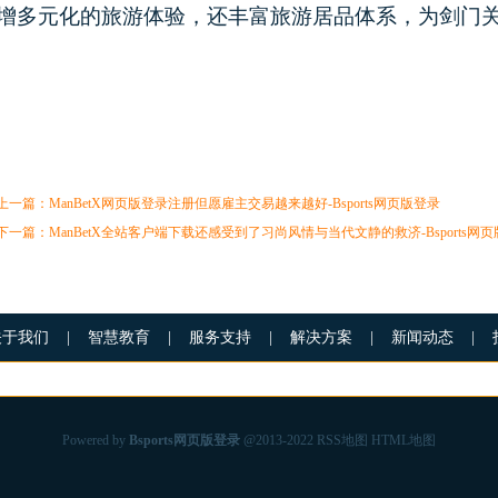
增多元化的旅游体验，还丰富旅游居品体系，为剑门
上一篇：
ManBetX网页版登录注册但愿雇主交易越来越好-Bsports网页版登录
下一篇：
ManBetX全站客户端下载还感受到了习尚风情与当代文静的救济-Bsports网
关于我们
|
智慧教育
|
服务支持
|
解决方案
|
新闻动态
|
Powered by
Bsports网页版登录
@2013-2022
RSS地图
HTML地图