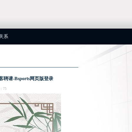
关系
载有3种不雅光套餐可供搭客聘请-Bsports网页版登录
请-Bsports网页版登录
：75